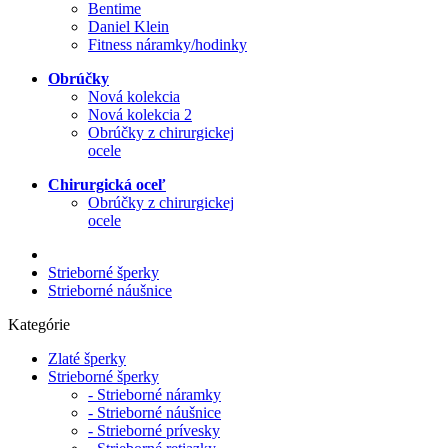
Bentime
Daniel Klein
Fitness náramky/hodinky
Obrúčky
Nová kolekcia
Nová kolekcia 2
Obrúčky z chirurgickej
ocele
Chirurgická oceľ
Obrúčky z chirurgickej
ocele
Strieborné šperky
Strieborné náušnice
Kategórie
Zlaté šperky
Strieborné šperky
- Strieborné náramky
- Strieborné náušnice
- Strieborné prívesky