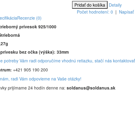
Detaily
Počet hodnotení: 0
|
Napísať
ecifikácia
Recenzie (0)
trieborný prívesok 925/1000
Strieborná
,27g
 prívesku bez očka (výška): 33mm
e potreby Vám radi odporučíme vhodnú retiazku, stačí nás kontaktovať 
ntrum:
+421 905 190 200
 nám, radi Vám odpovieme na Vaše otázky!
vky prijímame 24 hodín denne
na:
soldanus@soldanus.sk