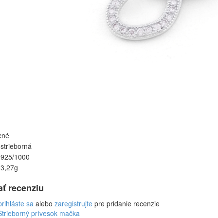
cné
strieborná
925/1000
3,27g
ať recenziu
prihláste sa
alebo
zaregistrujte
pre pridanie recenzie
Strieborný prívesok mačka