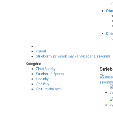
Obr
Chir
Hľadať
Strieborný prívesok mačka vykladaná zirkónmi
Kategórie
Strie
Zlaté šperky
Strieborné šperky
Hodinky
Obrúčky
Chirurgická oceľ