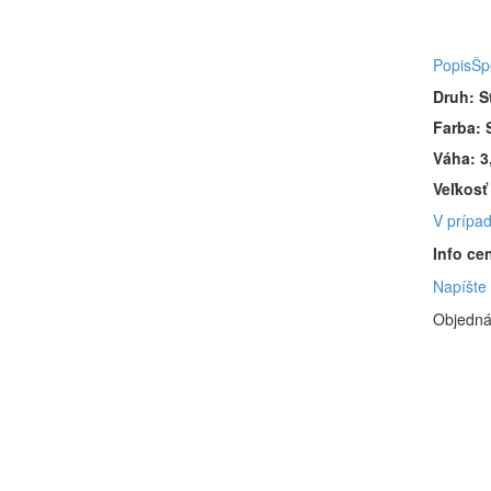
Popis
Šp
Druh: S
Farba: 
Váha: 3
Veľkosť
V prípad
Info ce
Napíšte
Objedná