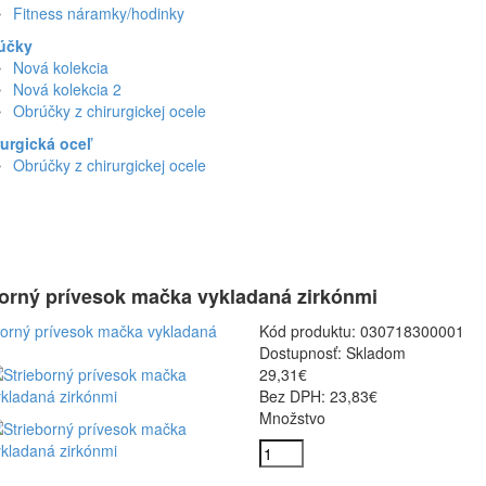
Fitness náramky/hodinky
účky
Nová kolekcia
Nová kolekcia 2
Obrúčky z chirurgickej ocele
urgická oceľ
Obrúčky z chirurgickej ocele
borný prívesok mačka vykladaná zirkónmi
Kód produktu:
030718300001
Dostupnosť:
Skladom
29,31€
Bez DPH: 23,83€
Množstvo