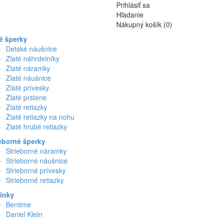
Prihlásiť sa
Hľadanie
Nákupný košík (0)
é šperky
Detské náušnice
Zlaté náhrdelníky
Zlaté náramky
Zlaté náušnice
Zlaté prívesky
Zlaté prstene
Zlaté retiazky
Zlaté retiazky na nohu
Zlaté hrubé retiazky
eborné šperky
Strieborné náramky
Strieborné náušnice
Strieborné prívesky
Strieborné retiazky
inky
Bentime
Daniel Klein