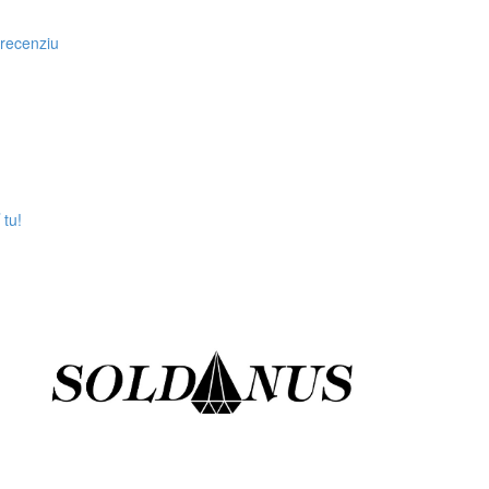
 recenziu
tu!