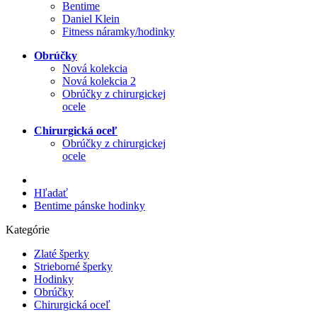
Bentime
Daniel Klein
Fitness náramky/hodinky
Obrúčky
Nová kolekcia
Nová kolekcia 2
Obrúčky z chirurgickej
ocele
Chirurgická oceľ
Obrúčky z chirurgickej
ocele
Hľadať
Bentime pánske hodinky
Kategórie
Zlaté šperky
Strieborné šperky
Hodinky
Obrúčky
Chirurgická oceľ