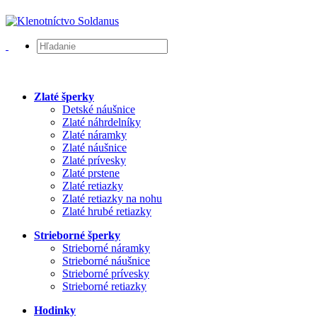
Zlaté šperky
Detské náušnice
Zlaté náhrdelníky
Zlaté náramky
Zlaté náušnice
Zlaté prívesky
Zlaté prstene
Zlaté retiazky
Zlaté retiazky na nohu
Zlaté hrubé retiazky
Strieborné šperky
Strieborné náramky
Strieborné náušnice
Strieborné prívesky
Strieborné retiazky
Hodinky