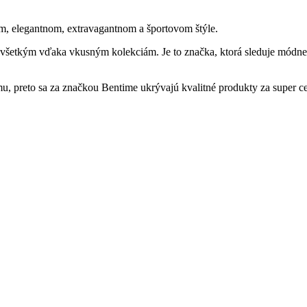
m, elegantnom, extravagantnom a športovom štýle.
všetkým vďaka vkusným kolekciám. Je to značka, ktorá sleduje módne t
, preto sa za značkou Bentime ukrývajú kvalitné produkty za super c