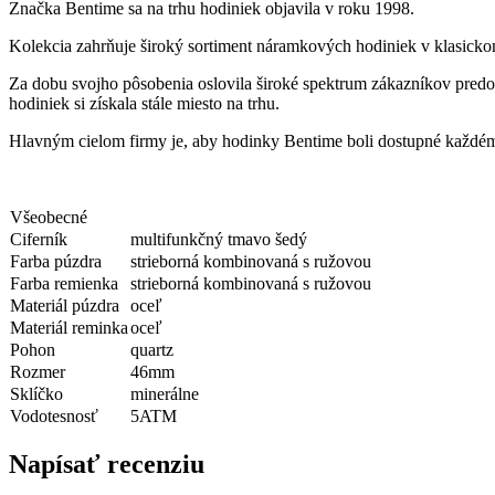
Značka Bentime sa na trhu hodiniek objavila v roku 1998.
Kolekcia zahrňuje široký sortiment náramkových hodiniek v klasicko
Za dobu svojho pôsobenia oslovila široké spektrum zákazníkov predo
hodiniek si získala stále miesto na trhu.
Hlavným cielom firmy je, aby hodinky Bentime boli dostupné každému
Všeobecné
Ciferník
multifunkčný tmavo šedý
Farba púzdra
strieborná kombinovaná s ružovou
Farba remienka
strieborná kombinovaná s ružovou
Materiál púzdra
oceľ
Materiál reminka
oceľ
Pohon
quartz
Rozmer
46mm
Sklíčko
minerálne
Vodotesnosť
5ATM
Napísať recenziu