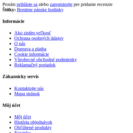
Prosím
prihláste sa
alebo
zaregistrujte
pre pridanie recenzie
Štítky:
Bentime pánske hodinky
Informácie
Ako zistím veľkosť
Ochrana osobných údajov
O nás
Doprava a platba
Cookie informácie
Všeobecné obchodné podmienky
Reklamačný poriadok
Zákaznícky servis
Kontaktujte nás
Mapa stránok
Môj účet
Môj účet
História objednávok
Obľúbené produkty
Novinky