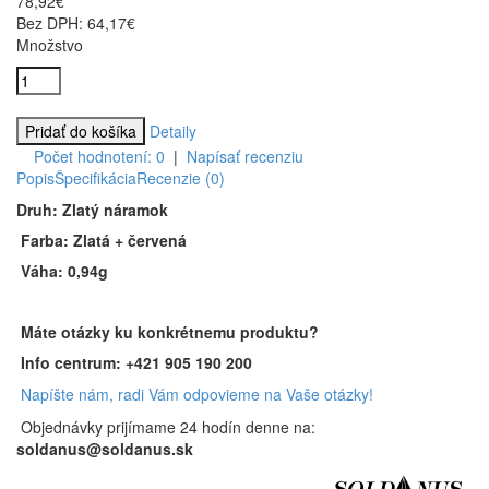
78,92€
Bez DPH: 64,17€
Množstvo
Detaily
Počet hodnotení: 0
|
Napísať recenziu
Popis
Špecifikácia
Recenzie (0)
Druh: Zlatý náramok
Farba: Zlatá + červená
Váha: 0,94g
Máte otázky ku konkrétnemu produktu?
Info centrum:
+421 905 190 200
Napíšte nám, radi Vám odpovieme na Vaše otázky!
Objednávky prijímame 24 hodín denne
na:
soldanus@soldanus.sk