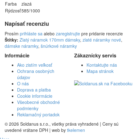
Farba
zlazá
Rýdzosť
585/1000
Napísať recenziu
Prosím
prihláste sa
alebo
zaregistrujte
pre pridanie recenzie
Štítky:
Zlatý náramok 170mm dámsky
,
zlaté náramky nové
,
dámske náramky
,
šnúrkové náramky
Informácie
Zákaznícky servis
Ako zistím veľkosť
Kontaktujte nás
Ochrana osobných
Mapa stránok
údajov
O nás
Doprava a platba
Cookie informácie
Všeobecné obchodné
podmienky
Reklamačný poriadok
© 2026 Soldanus s.r.o., všetky práva vyhradené | Ceny sú
uvedené vrátane DPH | web by
tkelemen