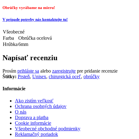
Obrúčky vyrábame na mieru!
V prípade potreby nás kontaktujte tu!
Všeobecné
Farba
Obrúčka ocelová
Hrúbka
6mm
Napísať recenziu
Prosím
prihláste sa
alebo
zaregistrujte
pre pridanie recenzie
Štítky:
Prsteň
,
Unisex
,
chirurgická oceľ
,
obrúčky
Informácie
Ako zistím veľkosť
Ochrana osobných údajov
O nás
Doprava a platba
Cookie informácie
Všeobecné obchodné podmienky
Reklamačný poriadok