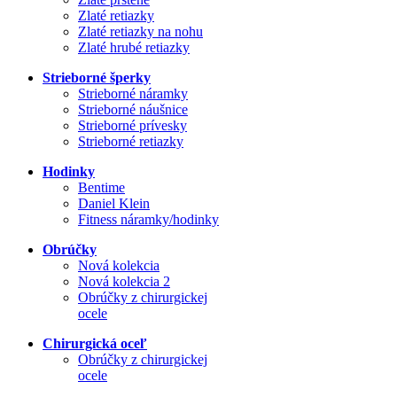
Zlaté retiazky
Zlaté retiazky na nohu
Zlaté hrubé retiazky
Strieborné šperky
Strieborné náramky
Strieborné náušnice
Strieborné prívesky
Strieborné retiazky
Hodinky
Bentime
Daniel Klein
Fitness náramky/hodinky
Obrúčky
Nová kolekcia
Nová kolekcia 2
Obrúčky z chirurgickej
ocele
Chirurgická oceľ
Obrúčky z chirurgickej
ocele