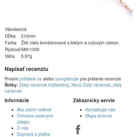
Všeobecné
Dĺžka
210mm
Farba
Žlté zlato kombinované s bielym a ružovým zlatom
Rýdzosť
585/1000
Váha
5,97g
Napísať recenziu
Prosím
prihláste sa
alebo
zaregistrujte
pre pridanie recenzie
Štítky:
Zlatý náramok trojfarebný
,
Nový Zlatý náramok
,
zlatý
náramok
Informácie
Zákaznícky servis
Ako zistím veľkosť
Kontaktujte nás
Ochrana osobných
Mapa stránok
údajov
O nás
Doprava a platba