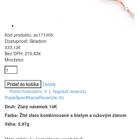
Kód produktu:
ac171005
Dostupnosť:
Skladom
333,12€
Bez DPH: 270,83€
Množstvo
Detaily
Počet hodnotení: 0
|
Napísať recenziu
Popis
Špecifikácia
Recenzie (0)
Druh: Zlatý náramok 14K
Farba: Žlté zlato kombinované s bielym a ružovým zlatom
Váha: 5,97g